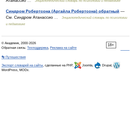
Атанассио …
Энциклопедический словарь по психологии и педагогике
Синдром Робертсона (Аргайла Робертсона) обратный
—
См. Синдром Атанассио …
Энциклопедический словарь по психологии
и педагогике
© Академик, 2000-2026
18+
Обратная связь:
Техподдержка
,
Реклама на сайте
👣 Путешествия
Экспорт словарей на сайты
, сделанные на PHP,
Joomla,
Drupal,
WordPress, MODx.